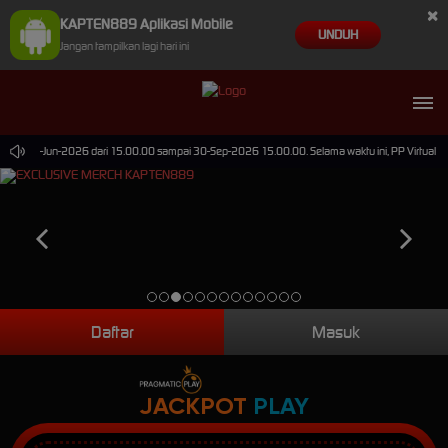
×
KAPTEN889 Aplikasi Mobile
UNDUH
Jangan tampilkan lagi hari ini
 pada 30-Jun-2026 dari 15.00.00 sampai 30-Sep-2026 15.00.00. Selama waktu ini, PP Virtual Sp
Daftar
Masuk
JACKPOT
PLAY