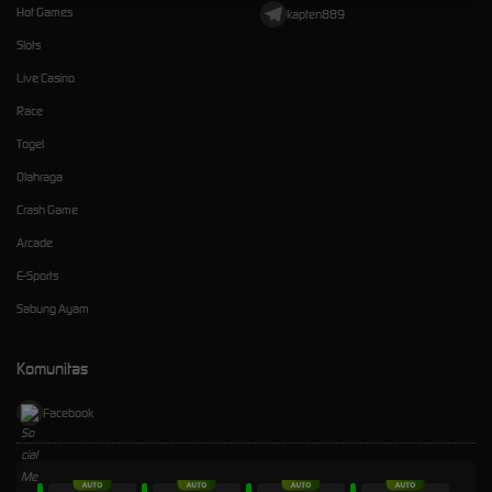
Hot Games
kapten889
Slots
Live Casino
Race
Togel
Olahraga
Crash Game
Arcade
E-Sports
Sabung Ayam
Komunitas
Facebook