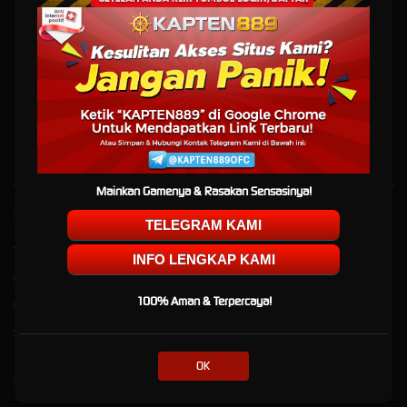
KAPTEN889: Area Bermain
Situs Game Online di
Rekomendasi 2026
KAPTEN889
adalah tempat bermain situs game online paling di rekomendasi terbaik di
2026. Buruan daftar sekarang dan dapatkan pelayanan 24 jam dari KAPTEN 889 terbaik..
Mainkan Gamenya & Rasakan Sensasinya!
Kebijaksanaan
Platform
TELEGRAM KAMI
Tentang KAPTEN889
Promosi
INFO LENGKAP KAMI
Responsible Gambling
Loyalty
100% Aman & Terpercaya!
Pusat Bantuan
Referral
Syarat dan Ketentuan
OK
Kategori
Dukungan