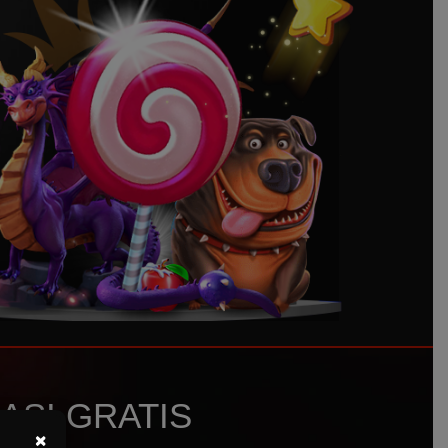
ASI GRATIS
×