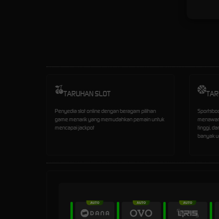
TARUHAN SLOT
TAR
Penyedia slot online dengan beragam pilihan
Sportsboo
game menarik yang memudahkan pemain untuk
menawark
mencapai jackpot
tinggi, d
banyak u