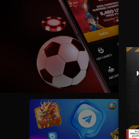
Gates of Olympus Super
Scatter
mu****7
IDR
1,309,200.00
Rujak Bonanza
d***l
IDR
1,047,500.00
Starlight Princess Super Scatter
se****7
IDR
815,616.00
Mahjong Wins Triple Pot
mu****7
IDR
791,250.00
Rujak Bonanza
mu****7
IDR
780,300.00
Rujak Bonanza