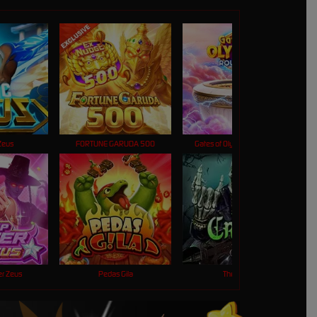
Zeus
FORTUNE GARUDA 500
Gates of Olympus Roulette
r Zeus
Pedas Gila
The Crypt