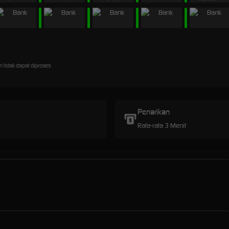
 tidak dapat diproses
Penarikan
Rata-rata 3 Menit