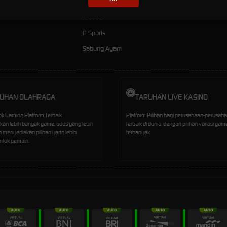
Crash Game
Arcade
E-Sports
Sabung Ayam
UHAN OLAHRAGA
TARUHAN LIVE KASINO
k Gaming Platform Terbaik
Platform Pilihan bagi perusahaan-perusah
an lebih banyak game, odds yang lebih
terbaik di dunia, dengan pilihan variasi gam
an menyediakan pilihan yang lebih
terbanyak
ntuk pemain.