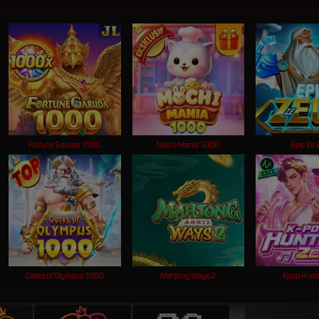
Fortune Garuda 1000
Mochi Mania 1000
Epic Ze 
Gates of Olympus 1000
Mahjong Ways 2
Kpop Hunte