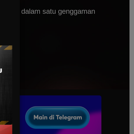
APP
rmainan dalam satu genggaman
889
stalasi