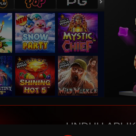
UNDUH APLIK