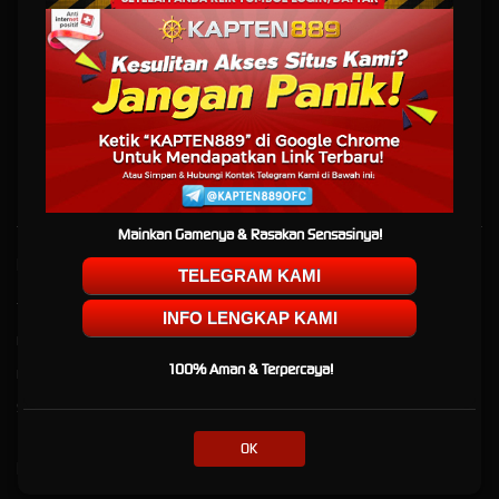
KAPTEN889: Area Bermain
Situs Game Online di
Rekomendasi 2026
KAPTEN889
adalah tempat bermain situs game online paling di rekomendasi terbaik di
2026. Buruan daftar sekarang dan dapatkan pelayanan 24 jam dari KAPTEN 889 terbaik..
Mainkan Gamenya & Rasakan Sensasinya!
Kebijaksanaan
Platform
TELEGRAM KAMI
Tentang KAPTEN889
Promosi
INFO LENGKAP KAMI
Responsible Gambling
Loyalty
100% Aman & Terpercaya!
Pusat Bantuan
Referral
Syarat dan Ketentuan
OK
Kategori
Dukungan